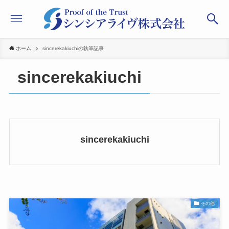
ホーム
sincerekakiuchiの執筆記事
sincerekakiuchi
sincerekakiuchi
その他